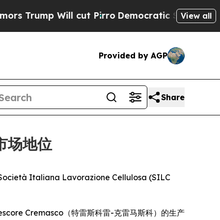
rump Will cut Pirro
Democratic Socialists of Am
View all
Provided by AGP
Share
的市场地位
à Italiana Lavorazione Cellulosa (SILC
score Cremasco（特雷斯科雷-克雷马斯科）的生产