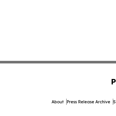
P
About
Press Release Archive
S
© 1995-2026 Newsmatics 