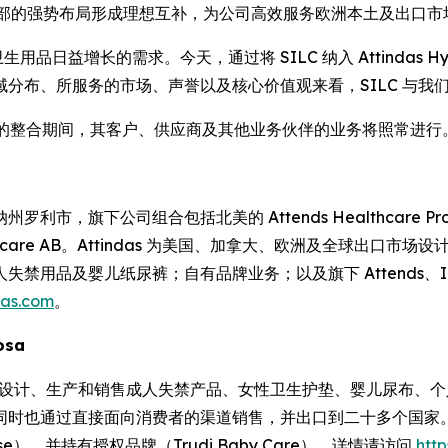
在欧洲南北部的强势布局形成理想互补，为公司高效服务欧洲本土及出口
用品日益增长的需求。今天，通过将 SILC 纳入 Attindas Hy
e 表示。“从地域分布、所服务的市场、声誉以及核心价值观来看，SIL
Partners 的整合期间，其客户、供应商及其他业务伙伴的业务将照常进行
纳州罗利市，旗下公司组合包括北美的 Attends Healthcare Products
nds Healthcare AB。Attindas 为美国、加拿大、欧洲及
人失禁用品及婴儿纸尿裤；自有品牌业务；以及旗下
Attends、
das.com
。
losa
于设计、生产和销售成人失禁产品、女性卫生护垫、婴儿尿布、
同时也通过直接面向消费者的渠道销售，并出口到二十多个国家
autyCase），并持有授权品牌（Trudi Baby Care）。详情请访问
https