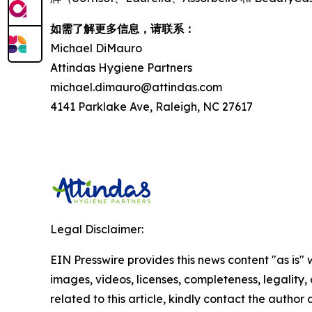
如需了解更多信息，请联系：
Michael DiMauro
Attindas Hygiene Partners
michael.dimauro@attindas.com
4141 Parklake Ave, Raleigh, NC 27617
Legal Disclaimer:
EIN Presswire provides this news content "as is" 
images, videos, licenses, completeness, legality, o
related to this article, kindly contact the author