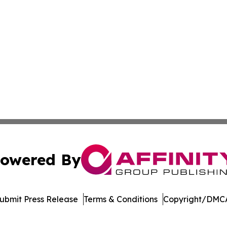
owered By
ubmit Press Release
Terms & Conditions
Copyright/DMCA
Inc. dba Affinity Group Publishing & Laos Healthcare Revi