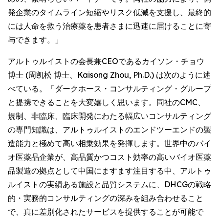
発企業のタイムライン短縮やリスク低減を支援し、最終的
には人命を救う治療薬を患者さまに迅速に届けることに寄
与できます。」
アルトゥルイストの会長兼CEOであるカイソン・チョウ
博士 (周凯松 博士、Kaisong Zhou, Ph.D.) は次のように述
べている。「ダークホース・コンサルティング・グループ
と提携できることを大変嬉しく思います。同社のCMC、
規制、非臨床、臨床開発にわたる幅広いコンサルティング
の専門知識は、アルトゥルイストのエンドツーエンドの製
造能力と極めて高い相乗効果を発揮します。世界中のバイ
オ医薬品企業が、高品質かつコスト効率の高いバイオ医薬
品製造の拠点として中国にますます注目する中、アルトゥ
ルイストの実績ある施設と品質システムに、DHCGの戦略
的・実務的コンサルティングの深みを組み合わせること
で、真に差別化されたサービスを提供することが可能で