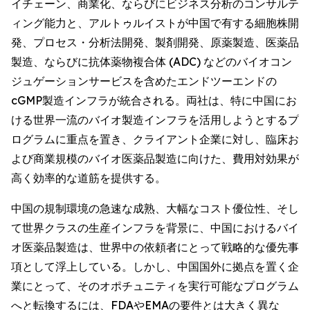
イチェーン、商業化、ならびにビジネス分析のコンサルテ
ィング能力と、アルトゥルイストが中国で有する細胞株開
発、プロセス・分析法開発、製剤開発、原薬製造、医薬品
製造、ならびに抗体薬物複合体 (ADC) などのバイオコン
ジュゲーションサービスを含めたエンドツーエンドの
cGMP製造インフラが統合される。両社は、特に中国にお
ける世界一流のバイオ製造インフラを活用しようとするプ
ログラムに重点を置き、クライアント企業に対し、臨床お
よび商業規模のバイオ医薬品製造に向けた、費用対効果が
高く効率的な道筋を提供する。
中国の規制環境の急速な成熟、大幅なコスト優位性、そし
て世界クラスの生産インフラを背景に、中国におけるバイ
オ医薬品製造は、世界中の依頼者にとって戦略的な優先事
項として浮上している。しかし、中国国外に拠点を置く企
業にとって、そのオポチュニティを実行可能なプログラム
へと転換するには、FDAやEMAの要件とは大きく異な