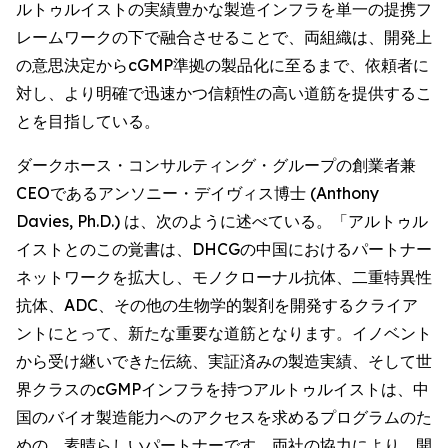
ルトゥルイストの実績豊かな製造インフラを単一の提携フ
レームワークの下で融合させることで、両組織は、開発上
の意思決定からcGMP準拠の製品化に至るまで、依頼者に
対し、より明確で迅速かつ信頼性の高い道筋を提供するこ
とを目指している。
ダークホース・コンサルティング・グループの創業者兼
CEOであるアンソニー・デイヴィス博士 (Anthony
Davies, Ph.D.) は、次のように述べている。「アルトゥル
イストとのこの覚書は、DHCGの中国におけるパートナー
ネットワークを拡大し、モノクローナル抗体、二重特異性
抗体、ADC、その他の生物学的製剤を開発するクライア
ントにとって、新たな重要な道筋となります。イノベント
から受け継いできた伝統、実証済みの製造実績、そして世
界クラスのcGMPインフラを持つアルトゥルイストは、中
国のバイオ製造能力へのアクセスを求めるプログラムのた
めの、素晴らしいパートナーです。両社の協力により、開