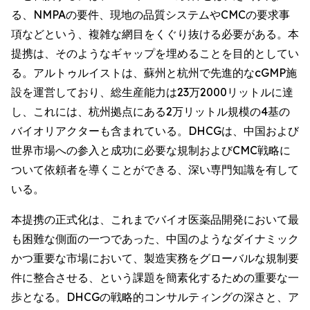
る、NMPAの要件、現地の品質システムやCMCの要求事
項などという、複雑な網目をくぐり抜ける必要がある。本
提携は、そのようなギャップを埋めることを目的としてい
る。アルトゥルイストは、蘇州と杭州で先進的なcGMP施
設を運営しており、総生産能力は23万2000リットルに達
し、これには、杭州拠点にある2万リットル規模の4基の
バイオリアクターも含まれている。DHCGは、中国および
世界市場への参入と成功に必要な規制およびCMC戦略に
ついて依頼者を導くことができる、深い専門知識を有して
いる。
本提携の正式化は、これまでバイオ医薬品開発において最
も困難な側面の一つであった、中国のようなダイナミック
かつ重要な市場において、製造実務をグローバルな規制要
件に整合させる、という課題を簡素化するための重要な一
歩となる。DHCGの戦略的コンサルティングの深さと、ア