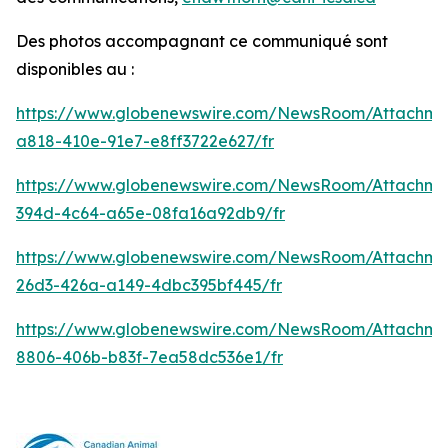
Des photos accompagnant ce communiqué sont
disponibles au :
https://www.globenewswire.com/NewsRoom/Attachm
a818-410e-91e7-e8ff3722e627/fr
https://www.globenewswire.com/NewsRoom/Attachme
394d-4c64-a65e-08fa16a92db9/fr
https://www.globenewswire.com/NewsRoom/Attachm
26d3-426a-a149-4dbc395bf445/fr
https://www.globenewswire.com/NewsRoom/Attachme
8806-406b-b83f-7ea58dc536e1/fr