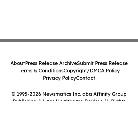
About
Press Release Archive
Submit Press Release
Terms & Conditions
Copyright/DMCA Policy
Privacy Policy
Contact
© 1995-2026 Newsmatics Inc. dba Affinity Group
Publishing & Laos Healthcare Review. All Rights
Reserved.
Cookie Settings / Your Privacy Choices